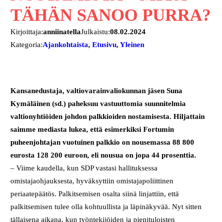
TÄHÄN SANOO PURRA?
Kirjoittaja:
anniinatella
Julkaistu:
08.02.2024
Kategoria:
Ajankohtaista
, 
Etusivu
, 
Yleinen
Kansanedustaja, valtiovarainvaliokunnan jäsen Suna
Kymäläinen (sd.) paheksuu vastuuttomia suunnitelmia
valtionyhtiöiden johdon palkkioiden nostamisesta. Hiljattain
saimme mediasta lukea, että esimerkiksi Fortumin
puheenjohtajan vuotuinen palkkio on nousemassa 88 800
eurosta 128 200 euroon, eli nousua on jopa 44 prosenttia.
– Viime kaudella, kun SDP vastasi hallituksessa
omistajaohjauksesta, hyväksyttiin omistajapoliittinen
periaatepäätös. Palkitsemisen osalta siinä linjattiin, että
palkitsemisen tulee olla kohtuullista ja läpinäkyvää. Nyt sitten
tällaisena aikana, kun työntekijöiden ja pienituloisten