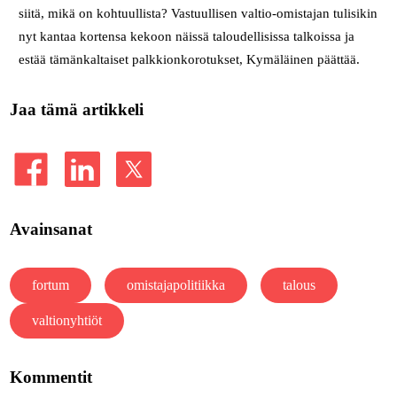
siitä, mikä on kohtuullista? Vastuullisen valtio-omistajan tulisikin
nyt kantaa kortensa kekoon näissä taloudellisissa talkoissa ja
estää tämänkaltaiset palkkionkorotukset, Kymäläinen päättää.
Jaa tämä artikkeli
Avainsanat
fortum
omistajapolitiikka
talous
valtionyhtiöt
Kommentit