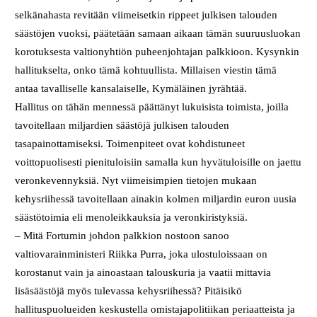
selkänahasta revitään viimeisetkin rippeet julkisen talouden
säästöjen vuoksi, päätetään samaan aikaan tämän suuruusluokan
korotuksesta valtionyhtiön puheenjohtajan palkkioon. Kysynkin
hallitukselta, onko tämä kohtuullista. Millaisen viestin tämä
antaa tavalliselle kansalaiselle, Kymäläinen jyrähtää.
Hallitus on tähän mennessä päättänyt lukuisista toimista, joilla
tavoitellaan miljardien säästöjä julkisen talouden
tasapainottamiseksi. Toimenpiteet ovat kohdistuneet
voittopuolisesti pienituloisiin samalla kun hyvätuloisille on jaettu
veronkevennyksiä. Nyt viimeisimpien tietojen mukaan
kehysriihessä tavoitellaan ainakin kolmen miljardin euron uusia
säästötoimia eli menoleikkauksia ja veronkiristyksiä.
– Mitä Fortumin johdon palkkion nostoon sanoo
valtiovarainministeri Riikka Purra, joka ulostuloissaan on
korostanut vain ja ainoastaan talouskuria ja vaatii mittavia
lisäsäästöjä myös tulevassa kehysriihessä? Pitäisikö
hallituspuolueiden keskustella omistajapolitiikan periaatteista ja