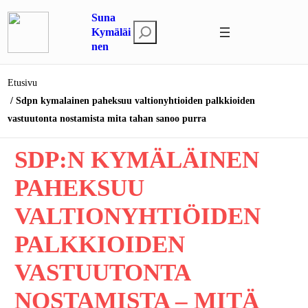
Siirry
Suna
sisältöön
E
Kymäläi
nen
t
s
i
Etusivu
Sdpn kymalainen paheksuu valtionyhtioiden palkkioiden
vastuutonta nostamista mita tahan sanoo purra
SDP:N KYMÄLÄINEN
PAHEKSUU
VALTIONYHTIÖIDEN
PALKKIOIDEN
VASTUUTONTA
NOSTAMISTA – MITÄ