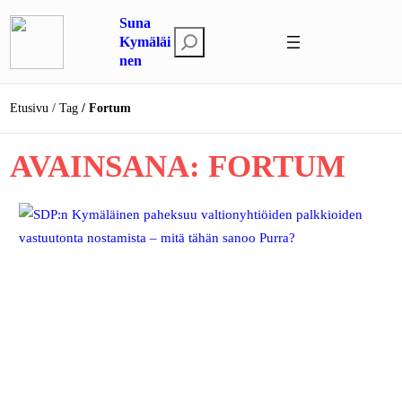
Siirry
Suna
sisältöön
E
Kymäläi
nen
t
s
i
Etusivu
Tag
Fortum
AVAINSANA:
FORTUM