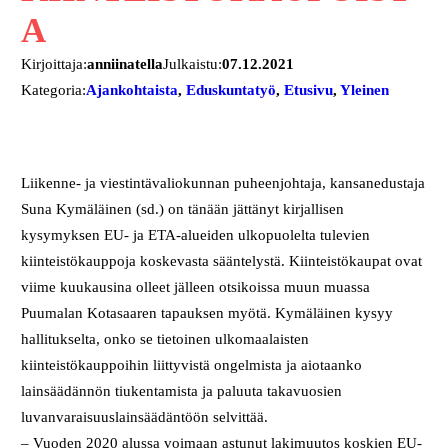
A
Kirjoittaja:
anniinatella
Julkaistu:
07.12.2021
Kategoria:
Ajankohtaista
, 
Eduskuntatyö
, 
Etusivu
, 
Yleinen
Liikenne- ja viestintävaliokunnan puheenjohtaja, kansanedustaja
Suna Kymäläinen (sd.) on tänään jättänyt kirjallisen
kysymyksen EU- ja ETA-alueiden ulkopuolelta tulevien
kiinteistökauppoja koskevasta sääntelystä. Kiinteistökaupat ovat
viime kuukausina olleet jälleen otsikoissa muun muassa
Puumalan Kotasaaren tapauksen myötä. Kymäläinen kysyy
hallitukselta, onko se tietoinen ulkomaalaisten
kiinteistökauppoihin liittyvistä ongelmista ja aiotaanko
lainsäädännön tiukentamista ja paluuta takavuosien
luvanvaraisuuslainsäädäntöön selvittää.
– Vuoden 2020 alussa voimaan astunut lakimuutos koskien EU-