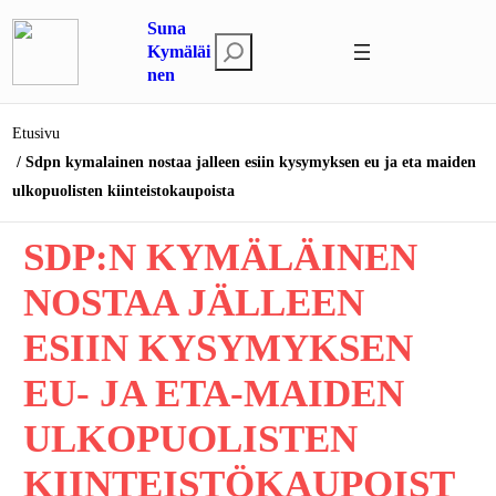
Siirry
Suna
sisältöön
E
Kymäläi
nen
t
s
i
Etusivu
Sdpn kymalainen nostaa jalleen esiin kysymyksen eu ja eta maiden
ulkopuolisten kiinteistokaupoista
SDP:N KYMÄLÄINEN
NOSTAA JÄLLEEN
ESIIN KYSYMYKSEN
EU- JA ETA-MAIDEN
ULKOPUOLISTEN
KIINTEISTÖKAUPOIST