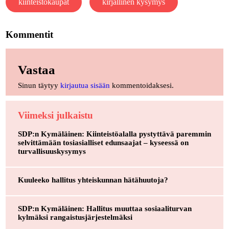
kiinteistökaupat
kirjallinen kysymys
Kommentit
Vastaa
Sinun täytyy
kirjautua sisään
kommentoidaksesi.
Viimeksi julkaistu
SDP:n Kymäläinen: Kiinteistöalalla pystyttävä paremmin
selvittämään tosiasialliset edunsaajat – kyseessä on
turvallisuuskysymys
Kuuleeko hallitus yhteiskunnan hätähuutoja?
SDP:n Kymäläinen: Hallitus muuttaa sosiaaliturvan
kylmäksi rangaistusjärjestelmäksi