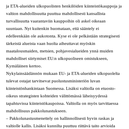
ja ETA-alueiden ulkopuolisten henkilöiden kiinteistökauppoja ja
valtion mahdollisuutta puuttua mahdollisesti kansallista
turvallisuutta vaarantaviin kauppoihin oli askel oikeaan
suuntaan. Nyt kuitenkin huomataan, että sääntely ei
edelleenkään ole aukotonta. Kyse ei ole pelkästään strategisesti
tärkeistä alueista vaan huolta aiheuttavat myöskin
maatalousmaiden, metsien, pohjavesialueiden ynnä muiden
mahdolliset siirtymiset EU:n ulkopuoliseen omistukseen,
Kymäläinen kertoo.
Nykylainsäädännön mukaan EU- ja ETA-alueiden ulkopuolelta
tulevat ostajat tarvitsevat puolustusministeriön luvan
kiinteistönhankintaan Suomessa. Lisäksi valtiolla on etuosto-
oikeus strategisten kohteiden välittömässä läheisyydessä
tapahtuvissa kiinteistökaupoissa. Valtiolla on myös tarvittaessa
mahdollisuus pakkolunastukseen.
– Pakkolunastusmenettely on hallinnollisesti hyvin raskas ja
valtiolle kallis. Lisäksi kunnilta puuttuu riittävä taito arvioida