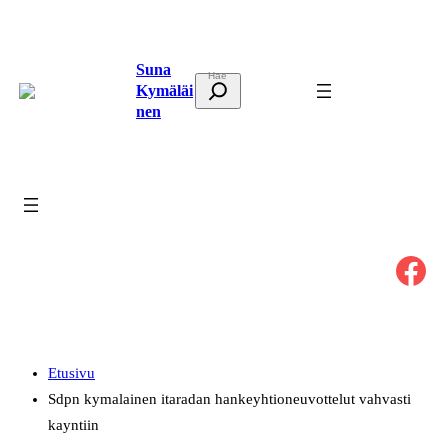
Siirry
sisältöön
Suna
E
Kymäläi
t
nen
s
i
Facebook
Etusivu
Sdpn kymalainen itaradan hankeyhtioneuvottelut vahvasti
kayntiin