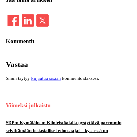
Kommentit
Vastaa
Sinun täytyy
kirjautua sisään
kommentoidaksesi.
Viimeksi julkaistu
SDP:n Kymäläinen: Kiinteistöalalla pystyttävä paremmin
selvittämään tosiasialliset edunsaajat – kyseessä on