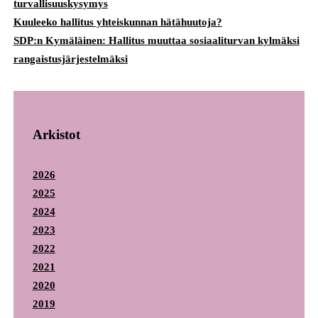
turvallisuuskysymys
Kuuleeko hallitus yhteiskunnan hätähuutoja?
SDP:n Kymäläinen: Hallitus muuttaa sosiaaliturvan kylmäksi
rangaistusjärjestelmäksi
Arkistot
2026
2025
2024
2023
2022
2021
2020
2019