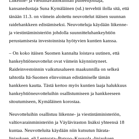
Liikenne- ja viestintävaliokunnan puheenjohtaja,
kansanedustaja Suna Kymäläinen (sd.) tervehtii ilolla sitä, että
tänään 11.3. on viimein aloitettu neuvottelut itäisen suunnan
raidehankkeen edistämiseksi. Neuvotteluja käydään liikenne-
ja viestintäministeriön johdolla suunnitteluhankeyhtiön
perustamisesta investoinnista hyötyvien kuntien kanssa.
– On koko itäisen Suomen kannalta loistava uutinen, että
hankeyhtiöneuvottelut ovat viimein käynnistyneet.
Raideinvestoinnin vaikutusalueen maakunnilla on selkeä
tahtotila Itä-Suomen elinvoiman edistämiselle tämän
hankkeen kautta. Tästä kertoo myös kuntien laaja halukkuus
hankeyhtiöneuvotteluihin osallistumiseen ja hankkeeseen
sitoutumiseen, Kymäläinen korostaa.
Neuvotteluihin osallistuu liikenne- ja viestintäministeriön,
valtiovarainministeriön ja Väyläviraston lisäksi yhteensä 18
kuntaa. Neuvotteluita käydään niin kutsutun Itärata-
linjauksen, eli Lentorata–Porvoo–Kouvola -linjauksen