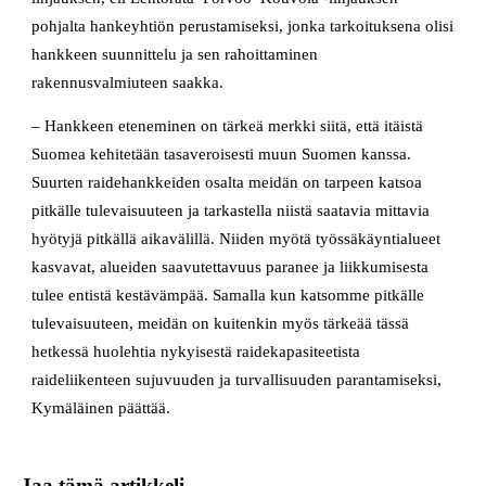
pohjalta hankeyhtiön perustamiseksi, jonka tarkoituksena olisi
hankkeen suunnittelu ja sen rahoittaminen
rakennusvalmiuteen saakka.
– Hankkeen eteneminen on tärkeä merkki siitä, että itäistä
Suomea kehitetään tasaveroisesti muun Suomen kanssa.
Suurten raidehankkeiden osalta meidän on tarpeen katsoa
pitkälle tulevaisuuteen ja tarkastella niistä saatavia mittavia
hyötyjä pitkällä aikavälillä. Niiden myötä työssäkäyntialueet
kasvavat, alueiden saavutettavuus paranee ja liikkumisesta
tulee entistä kestävämpää. Samalla kun katsomme pitkälle
tulevaisuuteen, meidän on kuitenkin myös tärkeää tässä
hetkessä huolehtia nykyisestä raidekapasiteetista
raideliikenteen sujuvuuden ja turvallisuuden parantamiseksi,
Kymäläinen päättää.
Jaa tämä artikkeli