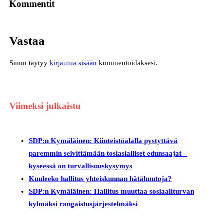
Kommentit
Vastaa
Sinun täytyy
kirjautua sisään
kommentoidaksesi.
Viimeksi julkaistu
SDP:n Kymäläinen: Kiinteistöalalla pystyttävä
paremmin selvittämään tosiasialliset edunsaajat –
kyseessä on turvallisuuskysymys
Kuuleeko hallitus yhteiskunnan hätähuutoja?
SDP:n Kymäläinen: Hallitus muuttaa sosiaaliturvan
kylmäksi rangaistusjärjestelmäksi