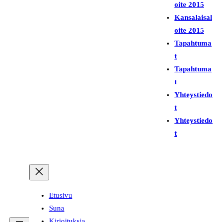
i
oite 2015
Kansalaisal
oite 2015
Tapahtuma
t
Tapahtuma
t
Yhteystiedo
t
Yhteystiedo
t
Etusivu
Suna
Kirjoituksia