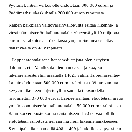
Pyöräilykuntien verkostolle ehdotetaan 300 000 euron ja
Pyörämatkailukeskukselle 200 000 euron rahoitusta.
Kaiken kaikkiaan valtiovarainvaliokunta esittää liikenne- ja
viestintäministeriön hallinnonalalle yhteensä yli 19 miljoonan
euron lisärahoitusta. Yksittäisiä ympäri Suomea esitettäviä
tiehankkeita on 48 kappaletta.
– Lappeenrantalaisena kansanedustajana olen erityisen
ilahtunut, että Vainikkalantien hanke saa jatkoa, kun
liikennejärjestelyhin maatiellä 14821 välillä Talpionmäentie-
Latutie ehdotetaan 500 000 euron rahoitusta. Viime vuonna
kevyen liikenteen järjestelyihin samalla tieosuudella
myönnettiin 370 000 euroa. Lappeenrantaan ehdotetaan myös
ympäristöministeriön hallinnonalalta 50 000 euron rahoitusta
Rännikorven kosteikon rakentamiseen. Lisäksi vaalipiiriin
ehdotetaan rahoitusta neljään muuhun liikennehankkeeseen.
Savitaipaleella maanteillä 408 ja 409 jalankulku- ja pyörätien