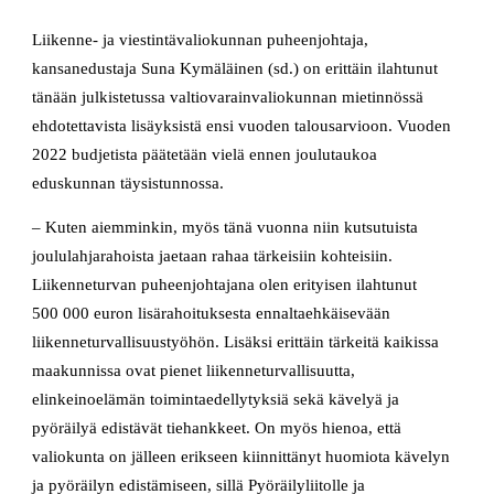
Liikenne- ja viestintävaliokunnan puheenjohtaja,
kansanedustaja Suna Kymäläinen (sd.) on erittäin ilahtunut
tänään julkistetussa valtiovarainvaliokunnan mietinnössä
ehdotettavista lisäyksistä ensi vuoden talousarvioon. Vuoden
2022 budjetista päätetään vielä ennen joulutaukoa
eduskunnan täysistunnossa.
– Kuten aiemminkin, myös tänä vuonna niin kutsutuista
joululahjarahoista jaetaan rahaa tärkeisiin kohteisiin.
Liikenneturvan puheenjohtajana olen erityisen ilahtunut
500 000 euron lisärahoituksesta ennaltaehkäisevään
liikenneturvallisuustyöhön. Lisäksi erittäin tärkeitä kaikissa
maakunnissa ovat pienet liikenneturvallisuutta,
elinkeinoelämän toimintaedellytyksiä sekä kävelyä ja
pyöräilyä edistävät tiehankkeet. On myös hienoa, että
valiokunta on jälleen erikseen kiinnittänyt huomiota kävelyn
ja pyöräilyn edistämiseen, sillä Pyöräilyliitolle ja