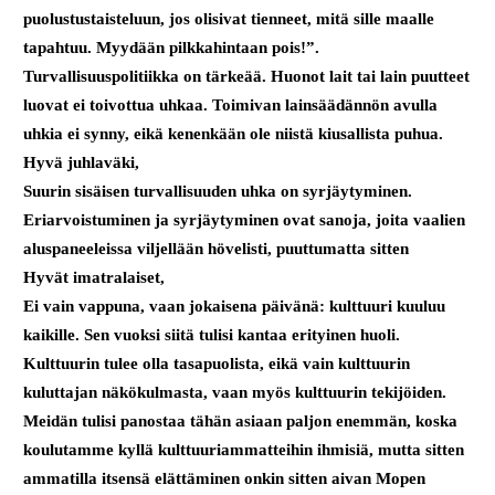
puolustustaisteluun, jos olisivat tienneet, mitä sille maalle
tapahtuu. Myydään pilkkahintaan pois!”.
Turvallisuuspolitiikka on tärkeää. Huonot lait tai lain puutteet
luovat ei toivottua uhkaa. Toimivan lainsäädännön avulla
uhkia ei synny, eikä kenenkään ole niistä kiusallista puhua.
Hyvä juhlaväki,
Suurin sisäisen turvallisuuden uhka on syrjäytyminen.
Eriarvoistuminen ja syrjäytyminen ovat sanoja, joita vaalien
aluspaneeleissa viljellään hövelisti, puuttumatta sitten
Hyvät imatralaiset,
Ei vain vappuna, vaan jokaisena päivänä: kulttuuri kuuluu
kaikille. Sen vuoksi siitä tulisi kantaa erityinen huoli.
Kulttuurin tulee olla tasapuolista, eikä vain kulttuurin
kuluttajan näkökulmasta, vaan myös kulttuurin tekijöiden.
Meidän tulisi panostaa tähän asiaan paljon enemmän, koska
koulutamme kyllä kulttuuriammatteihin ihmisiä, mutta sitten
ammatilla itsensä elättäminen onkin sitten aivan Mopen