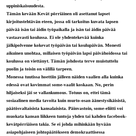
uppiniskaisuudesta.
Tämän kevään Kevät pörriäinen oli asettanut lapset
kirjoitustehtävän eteen, jossa oli tarkoitus kuvata lapsen
päivää isän tai äidin työpaikalla ja isän tai äidin päivää
vastaavasti koulussa. Ei ole yhdentekevää kuinka
jälkipolvenne kokevat työpäivän tai koulupäivän. Monesti
aikuinen unohtaa, millaisen työpäivän lapsi päivähoidossa tai
koulussa on viettänyt. Tämän johdosta terve muistuttelu
puolin ja toisin on välillä tarpeen.
Monessa tuutissa hoettiin jälleen näiden vaalien alla kuinka
edessä ovat kovimmat some-vaalit koskaan. No, perin
hiljaiseksi jäi se vallankumous. Totuus on, ettei tämä
sosiaalinen media tavoita kuin murto-osan äänestysikäisistä,
päätösvaltaisista kansalaisista. Päinvastoin, some-eliitti voi
muokata kansan liikkeen tuntoja yhden tai kahden facebook-
kevätpörriäisen takia. Se ei johda mihinkään hyvään
asiapohjaiseen johtopäätökseen demokraattisessa