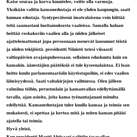
Katse seuraa ja korva kuuntelee, voitte olla varmoja.
Yksikään valittu kansanedustaja ei ole yhden kaupungin, saati
kunnan edustaja. Syntyperäisenä imatralaisena voin kiittää
teitä saamastani luottamuksesta vaaleissa. Samalla haluan
heittää roskakoriin vaalien alla ja niiden jälkeiset
ajattelemattomat jopa persoonaan menevät lausunnot töistä
ja niiden tekijöistä. presidentti Niinistö totesi viisaasti
valtiopäivien avajaispuheessaan. sellainen eduskunta kuin on
kansakin. äänestäjien päätöksiä ei tule kyseenalaistaa. Ei loan
heitto kuulu parlamentaarisiin käytöstapoihin, ei edes vaalien
läheisyydessä. Saati valtakirjojen vaihtuessa. Olen jälleen
valmiina töihin, perustuslain ja kansanvallan edellyttämällä
tavalla, ajan asioita, joita kansa työnantajanani minulta
edellyttää. Kansanedustajan tulee kuulla kansaa ja toimia sen
mukaisesti, ei opettaa ja kertoa mitä ja miten kansan pitäisi
ajatella tai toimia.
Hyvä yleisö,
Kun presidentti Martti Ahtisaari valittiin tasavallan