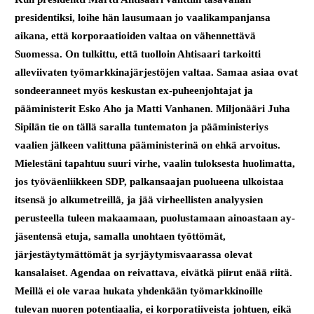
presidentiksi, loihe hän lausumaan jo vaalikampanjansa
aikana, että korporaatioiden valtaa on vähennettävä
Suomessa. On tulkittu, että tuolloin Ahtisaari tarkoitti
alleviivaten työmarkkinajärjestöjen valtaa. Samaa asiaa ovat
sondeeranneet myös keskustan ex-puheenjohtajat ja
pääministerit Esko Aho ja Matti Vanhanen. Miljonääri Juha
Sipilän tie on tällä saralla tuntematon ja pääministeriys
vaalien jälkeen valittuna pääministerinä on ehkä arvoitus.
Mielestäni tapahtuu suuri virhe, vaalin tuloksesta huolimatta,
jos työväenliikkeen SDP, palkansaajan puolueena ulkoistaa
itsensä jo alkumetreillä, ja jää virheellisten analyysien
perusteella tuleen makaamaan, puolustamaan ainoastaan ay-
jäsentensä etuja, samalla unohtaen työttömät,
järjestäytymättömät ja syrjäytymisvaarassa olevat
kansalaiset. Agendaa on reivattava, eivätkä piirut enää riitä.
Meillä ei ole varaa hukata yhdenkään työmarkkinoille
tulevan nuoren potentiaalia, ei korporatiiveista johtuen, eikä