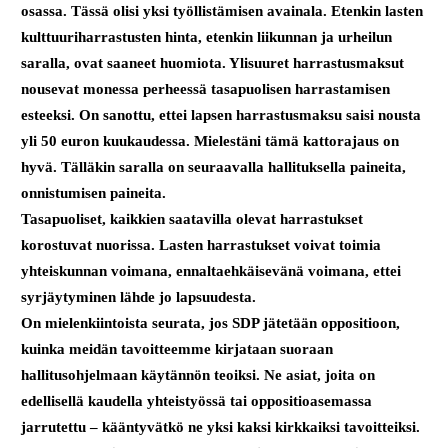
osassa. Tässä olisi yksi työllistämisen avainala. Etenkin lasten
kulttuuriharrastusten hinta, etenkin liikunnan ja urheilun
saralla, ovat saaneet huomiota. Ylisuuret harrastusmaksut
nousevat monessa perheessä tasapuolisen harrastamisen
esteeksi. On sanottu, ettei lapsen harrastusmaksu saisi nousta
yli 50 euron kuukaudessa. Mielestäni tämä kattorajaus on
hyvä. Tälläkin saralla on seuraavalla hallituksella paineita,
onnistumisen paineita.
Tasapuoliset, kaikkien saatavilla olevat harrastukset
korostuvat nuorissa. Lasten harrastukset voivat toimia
yhteiskunnan voimana, ennaltaehkäisevänä voimana, ettei
syrjäytyminen lähde jo lapsuudesta.
On mielenkiintoista seurata, jos SDP jätetään oppositioon,
kuinka meidän tavoitteemme kirjataan suoraan
hallitusohjelmaan käytännön teoiksi. Ne asiat, joita on
edellisellä kaudella yhteistyössä tai oppositioasemassa
jarrutettu – kääntyvätkö ne yksi kaksi kirkkaiksi tavoitteiksi.