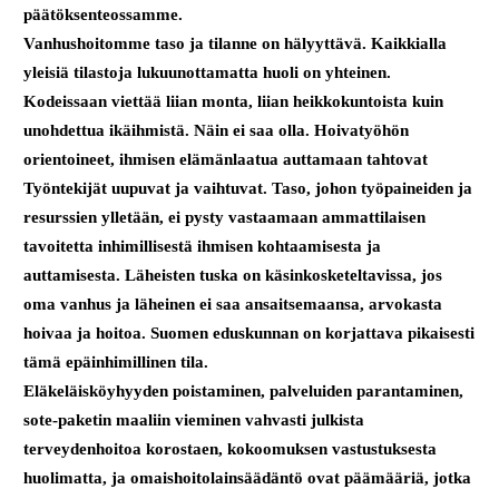
päätöksenteossamme.
Vanhushoitomme taso ja tilanne on hälyyttävä. Kaikkialla
yleisiä tilastoja lukuunottamatta huoli on yhteinen.
Kodeissaan viettää liian monta, liian heikkokuntoista kuin
unohdettua ikäihmistä. Näin ei saa olla. Hoivatyöhön
orientoineet, ihmisen elämänlaatua auttamaan tahtovat
Työntekijät uupuvat ja vaihtuvat. Taso, johon työpaineiden ja
resurssien ylletään, ei pysty vastaamaan ammattilaisen
tavoitetta inhimillisestä ihmisen kohtaamisesta ja
auttamisesta. Läheisten tuska on käsinkosketeltavissa, jos
oma vanhus ja läheinen ei saa ansaitsemaansa, arvokasta
hoivaa ja hoitoa. Suomen eduskunnan on korjattava pikaisesti
tämä epäinhimillinen tila.
Eläkeläisköyhyyden poistaminen, palveluiden parantaminen,
sote-paketin maaliin vieminen vahvasti julkista
terveydenhoitoa korostaen, kokoomuksen vastustuksesta
huolimatta, ja omaishoitolainsäädäntö ovat päämääriä, jotka