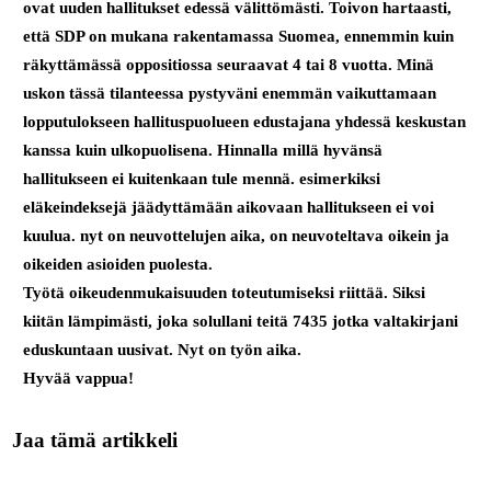
ovat uuden hallitukset edessä välittömästi. Toivon hartaasti,
että SDP on mukana rakentamassa Suomea, ennemmin kuin
räkyttämässä oppositiossa seuraavat 4 tai 8 vuotta. Minä
uskon tässä tilanteessa pystyväni enemmän vaikuttamaan
lopputulokseen hallituspuolueen edustajana yhdessä keskustan
kanssa kuin ulkopuolisena. Hinnalla millä hyvänsä
hallitukseen ei kuitenkaan tule mennä. esimerkiksi
eläkeindeksejä jäädyttämään aikovaan hallitukseen ei voi
kuulua. nyt on neuvottelujen aika, on neuvoteltava oikein ja
oikeiden asioiden puolesta.
Työtä oikeudenmukaisuuden toteutumiseksi riittää. Siksi
kiitän lämpimästi, joka solullani teitä 7435 jotka valtakirjani
eduskuntaan uusivat. Nyt on työn aika.
Hyvää vappua!
Jaa tämä artikkeli