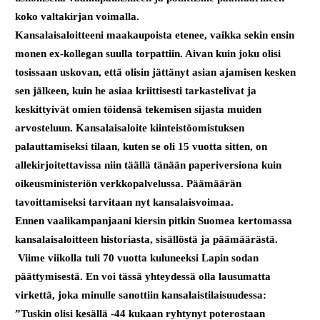
koko valtakirjan voimalla.
Kansalaisaloitteeni maakaupoista etenee, vaikka sekin ensin
monen ex-kollegan suulla torpattiin. Aivan kuin joku olisi
tosissaan uskovan, että olisin jättänyt asian ajamisen kesken
sen jälkeen, kuin he asiaa kriittisesti tarkastelivat ja
keskittyivät omien töidensä tekemisen sijasta muiden
arvosteluun. Kansalaisaloite kiinteistöomistuksen
palauttamiseksi tilaan, kuten se oli 15 vuotta sitten, on
allekirjoitettavissa niin täällä tänään paperiversiona kuin
oikeusministeriön verkkopalvelussa. Päämäärän
tavoittamiseksi tarvitaan nyt kansalaisvoimaa.
Ennen vaalikampanjaani kiersin pitkin Suomea kertomassa
kansalaisaloitteen historiasta, sisällöstä ja päämäärästä.
Viime viikolla tuli 70 vuotta kuluneeksi Lapin sodan
päättymisestä. En voi tässä yhteydessä olla lausumatta
virkettä, joka minulle sanottiin kansalaistilaisuudessa:
”Tuskin olisi kesällä -44 kukaan ryhtynyt poterostaan