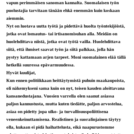
vapun perimmäisen sanoman kannalta. Suomalaisen työn
puolustajia tarvitaan tänään ehkä enemmän kuin koskaan
aiemmin.
Nyt on luotava uutta työtä ja pidettävä huolta työntekijöistä,
jotka ovat lomautus- tai irtisanomisuhan alla. Meidän on
huolehdittava niistä, jotka ovat työtä vailla. Huolehdittava
siitä, että ihmiset saavat työn ja siitä palkkaa, jolla hän
pystyy kattamaan arjen tarpeet. Moni suomalainen elää tällä
hetkellä suuressa epävarmuudessa.
Hyvät kuulijat,
Kun ennen politiikkaan heittäytymistä puhuin maakaupoista,
oli näkemykseni sama kuin on nyt, toisen kauden aloittavana
kansanedustajana. Vuosien varrella olen saanut asiassa
paljon kannustusta, mutta kuten tiedätte, paljon arvostelua,
asiaa on pidetty jopa ulko- ja turvallisuuspoliittisena
veneenkeinuttamisena. Realistinen ja suoralinjainen täytyy
olla, kukaan ei pidä haihattelusta, eikä naapurustomme