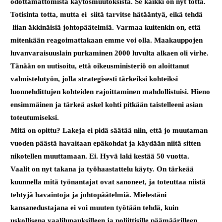
odottamattomista käytösmuutoksista. Se kaikki on nyt totta.
Totisinta totta, mutta ei siitä tarvitse hätääntyä, eikä tehdä
liian äkkinäisiä johtopäätelmiä. Varmaa kuitenkin on, että
mitenkään reagoimattakaan emme voi olla. Maakauppojen
luvanvaraisuuslain purkaminen 2000 luvulta alkaen oli virhe.
Tänään on uutisoitu, että oikeusministeriö on aloittanut
valmistelutyön, jolla strategisesti tärkeiksi kohteiksi
luonnehdittujen kohteiden rajoittaminen mahdollistuisi. Hieno
ensimmäinen ja tärkeä askel kohti pitkään taistelleeni asian
toteutumiseksi.
Mitä on opittu? Lakeja ei pidä säätää niin, että jo muutaman
vuoden päästä havaitaan epäkohdat ja käydään niitä sitten
nikotellen muuttamaan. Ei. Hyvä laki kestää 50 vuotta.
Vaalit on nyt takana ja työhaastattelu käyty. On tärkeää
kuunnella mitä työnantajat ovat sanoneet, ja toteuttaa niistä
tehtyjä havaintoja ja johtopäätelmiä. Mielestäni
kansanedustajana ei voi muuten työtään tehdä, kuin
uskollisena vaalilupauksilleen ja poliittisille päämäärilleen