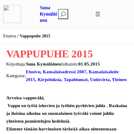
Siirry
Suna
sisältöön
E
Kymäläi
nen
t
s
i
Etusivu
Vappupuhe 2015
VAPPUPUHE 2015
Kirjoittaja:
Suna Kymäläinen
Julkaistu:
01.05.2015
Etusivu
, 
Kansalaisadressi 2007
, 
Kansalaisaloite
Kategoria:
2015
, 
Kirjoituksia
, 
Tapahtumat
, 
Uutisvirta
, 
Yleinen
Arvoisa vappuväki,
Vappu on työtä tekevien ja työhön pyrkivien juhla . Raskaina
ja iloisina aikoina on suomalainen työväki voinut juhlia
yhteisten ponnistelujen hedelmiä.
Elämme tänään harvinaisen tärkeää aikaa nimenomaan