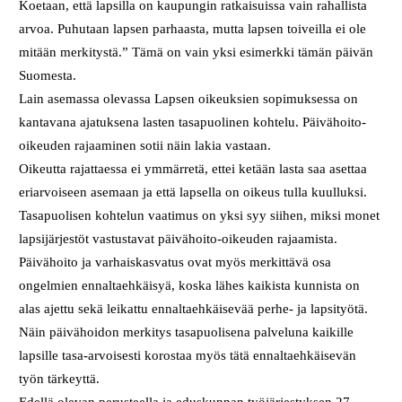
Koetaan, että lapsilla on kaupungin ratkaisuissa vain rahallista
arvoa. Puhutaan lapsen parhaasta, mutta lapsen toiveilla ei ole
mitään merkitystä.” Tämä on vain yksi esimerkki tämän päivän
Suomesta.
Lain asemassa olevassa Lapsen oikeuksien sopimuksessa on
kantavana ajatuksena lasten tasapuolinen kohtelu. Päivähoito-
oikeuden rajaaminen sotii näin lakia vastaan.
Oikeutta rajattaessa ei ymmärretä, ettei ketään lasta saa asettaa
eriarvoiseen asemaan ja että lapsella on oikeus tulla kuulluksi.
Tasapuolisen kohtelun vaatimus on yksi syy siihen, miksi monet
lapsijärjestöt vastustavat päivähoito-oikeuden rajaamista.
Päivähoito ja varhaiskasvatus ovat myös merkittävä osa
ongelmien ennaltaehkäisyä, koska lähes kaikista kunnista on
alas ajettu sekä leikattu ennaltaehkäisevää perhe- ja lapsityötä.
Näin päivähoidon merkitys tasapuolisena palveluna kaikille
lapsille tasa-arvoisesti korostaa myös tätä ennaltaehkäisevän
työn tärkeyttä.
Edellä olevan perusteella ja eduskunnan työjärjestyksen 27