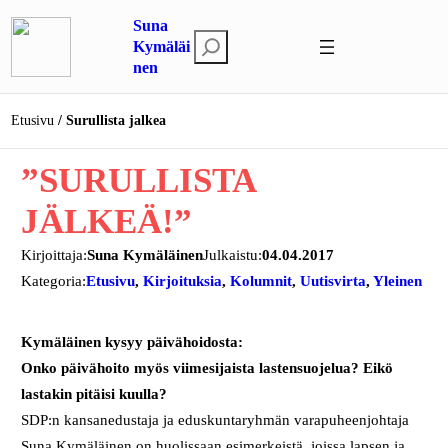
Siirry
Suna
sisältöön
E
Kymäläi
nen
t
s
i
Etusivu
Surullista jalkea
”SURULLISTA
JÄLKEÄ!”
Kirjoittaja:
Suna Kymäläinen
Julkaistu:
04.04.2017
Kategoria:
Etusivu
, 
Kirjoituksia
, 
Kolumnit
, 
Uutisvirta
, 
Yleinen
Kymäläinen kysyy päivähoidosta:
Onko päivähoito myös viimesijaista lastensuojelua? Eikö
lastakin pitäisi kuulla?
SDP:n kansanedustaja ja eduskuntaryhmän varapuheenjohtaja
Suna Kymäläinen on huolissaan esimerkeistä, joissa lapsen ja