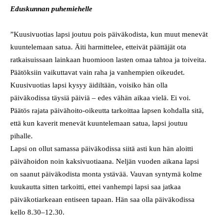
Eduskunnan puhemiehelle
”Kuusivuotias lapsi joutuu pois päiväkodista, kun muut menevät
kuuntelemaan satua. Äiti harmittelee, etteivät päättäjät ota
ratkaisuissaan lainkaan huomioon lasten omaa tahtoa ja toiveita.
Päätöksiin vaikuttavat vain raha ja vanhempien oikeudet.
Kuusivuotias lapsi
kysyy äidiltään, voisiko hän olla
päiväkodissa täysiä päiviä – edes vähän aikaa vielä. Ei voi.
Päätös rajata päivähoito-oikeutta tarkoittaa lapsen kohdalla sitä,
että kun kaverit menevät kuuntelemaan satua, lapsi joutuu
pihalle.
Lapsi on ollut samassa päiväkodissa siitä asti kun hän aloitti
päivähoidon noin kaksivuotiaana. Neljän vuoden aikana lapsi
on saanut päiväkodista monta ystävää. Vauvan syntymä kolme
kuukautta sitten tarkoitti, ettei vanhempi lapsi saa jatkaa
päiväkotiarkeaan entiseen tapaan. Hän saa olla päiväkodissa
kello 8.30–12.30.