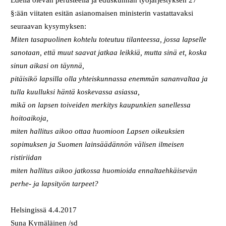
§:ään viitaten esitän asianomaisen ministerin vastattavaksi
seuraavan kysymyksen:
Miten tasapuolinen kohtelu toteutuu tilanteessa, jossa lapselle
sanotaan, että muut saavat jatkaa leikkiä, mutta sinä et, koska
sinun aikasi on täynnä,
pitäisikö lapsilla olla yhteiskunnassa enemmän sananvaltaa ja
tulla kuulluksi häntä koskevassa asiassa,
mikä on lapsen toiveiden merkitys kaupunkien sanellessa
hoitoaikoja,
miten hallitus aikoo ottaa huomioon Lapsen oikeuksien
sopimuksen ja Suomen lainsäädännön välisen ilmeisen
ristiriidan
miten hallitus aikoo jatkossa huomioida ennaltaehkäisevän
perhe- ja lapsityön tarpeet?
Helsingissä 4.4.2017
Suna Kymäläinen /sd