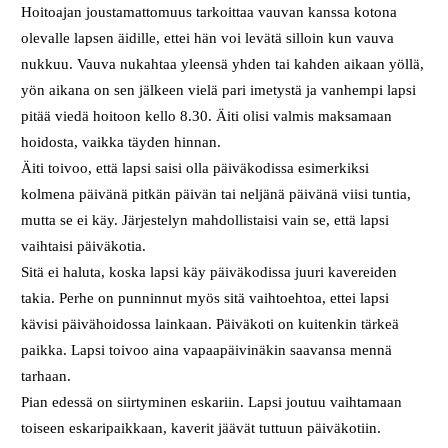
Hoitoajan joustamattomuus tarkoittaa vauvan kanssa kotona
olevalle lapsen äidille, ettei hän voi levätä silloin kun vauva
nukkuu. Vauva nukahtaa yleensä yhden tai kahden aikaan yöllä,
yön aikana on sen jälkeen vielä pari imetystä ja vanhempi lapsi
pitää viedä hoitoon kello 8.30. Äiti olisi valmis maksamaan
hoidosta, vaikka täyden hinnan.
Äiti toivoo, että lapsi saisi olla päiväkodissa esimerkiksi
kolmena päivänä pitkän päivän tai neljänä päivänä viisi tuntia,
mutta se ei käy. Järjestelyn mahdollistaisi vain se, että lapsi
vaihtaisi päiväkotia.
Sitä ei haluta, koska lapsi käy päiväkodissa juuri kavereiden
takia. Perhe on punninnut myös sitä vaihtoehtoa, ettei lapsi
kävisi päivähoidossa lainkaan. Päiväkoti on kuitenkin tärkeä
paikka. Lapsi toivoo aina vapaapäivinäkin saavansa mennä
tarhaan.
Pian edessä on siirtyminen eskariin. Lapsi joutuu vaihtamaan
toiseen eskaripaikkaan, kaverit jäävät tuttuun päiväkotiin.