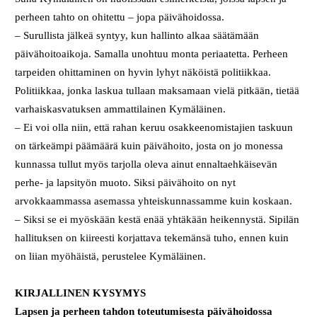
perheen tahto on ohitettu – jopa päivähoidossa.
– Surullista jälkeä syntyy, kun hallinto alkaa säätämään
päivähoitoaikoja. Samalla unohtuu monta periaatetta. Perheen
tarpeiden ohittaminen on hyvin lyhyt näköistä politiikkaa.
Politiikkaa, jonka laskua tullaan maksamaan vielä pitkään, tietää
varhaiskasvatuksen ammattilainen Kymäläinen.
– Ei voi olla niin, että rahan keruu osakkeenomistajien taskuun
on tärkeämpi päämäärä kuin päivähoito, josta on jo monessa
kunnassa tullut myös tarjolla oleva ainut ennaltaehkäisevän
perhe- ja lapsityön muoto. Siksi päivähoito on nyt
arvokkaammassa asemassa yhteiskunnassamme kuin koskaan.
– Siksi se ei myöskään kestä enää yhtäkään heikennystä. Sipilän
hallituksen on kiireesti korjattava tekemänsä tuho, ennen kuin
on liian myöhäistä, perustelee Kymäläinen.
KIRJALLINEN KYSYMYS
Lapsen ja perheen tahdon toteutumisesta päivähoidossa