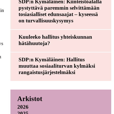
SDP:n Kymäläinen: Kiinteistöalalla
.
pystyttävä paremmin selvittämään
iin
tosiasialliset edunsaajat – kyseessä
on turvallisuuskysymys
Kuuleeko hallitus yhteiskunnan
hätähuutoja?
ys
n
SDP:n Kymäläinen: Hallitus
muuttaa sosiaaliturvan kylmäksi
rangaistusjärjestelmäksi
Arkistot
2026
2025