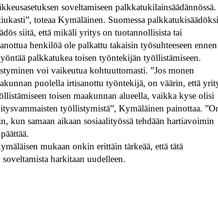
kkeusasetuksen soveltamiseen palkkatukilainsäädännössä
 tiukasti”, toteaa Kymäläinen. Suomessa palkkatukisäädöks
s siitä, että mikäli yritys on tuotannollisista tai
rtisanottua henkilöä ole palkattu takaisin työsuhteeseen ennen
yöntää palkkatukea toisen työntekijän työllistämiseen.
styminen voi vaikeutua kohtuuttomasti. ”Jos monen
unnan puolella irtisanottu työntekijä, on väärin, että yrit
llistämiseen toisen maakunnan alueella, vaikka kyse olisi
 kehitysvammaisten työllistymistä”, Kymäläinen painottaa. ”O
ihin, kun samaan aikaan sosiaalityössä tehdään hartiavoimin
päättää.
Kymäläisen mukaan onkin erittäin tärkeää, että tätä
 soveltamista harkitaan uudelleen.