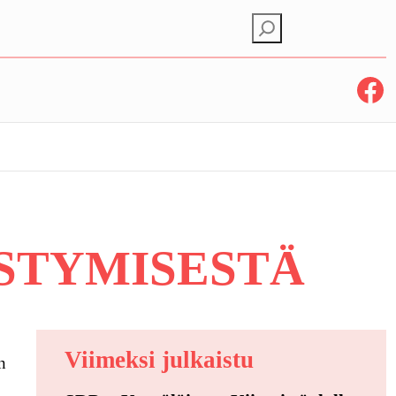
E
t
s
Facebook
i
STYMISESTÄ
Viimeksi julkaistu
n