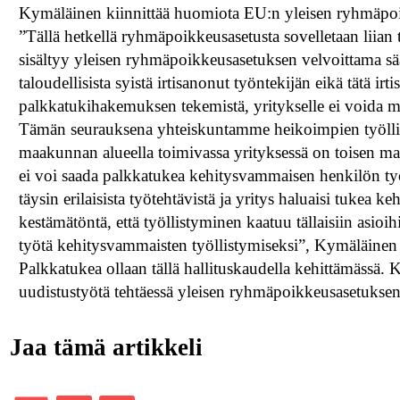
Kymäläinen kiinnittää huomiota EU:n yleisen ryhmäpoi
”Tällä hetkellä ryhmäpoikkeusasetusta sovelletaan liian
sisältyy yleisen ryhmäpoikkeusasetuksen velvoittama säädö
taloudellisista syistä irtisanonut työntekijän eikä tätä i
palkkatukihakemuksen tekemistä, yritykselle ei voida m
Tämän seurauksena yhteiskuntamme heikoimpien työlli
maakunnan alueella toimivassa yrityksessä on toisen maak
ei voi saada palkkatukea kehitysvammaisen henkilön työ
täysin erilaisista työtehtävistä ja yritys haluaisi tukea
kestämätöntä, että työllistyminen kaatuu tällaisiin asio
työtä kehitysvammaisten työllistymiseksi”, Kymäläinen 
Palkkatukea ollaan tällä hallituskaudella kehittämässä. 
uudistustyötä tehtäessä yleisen ryhmäpoikkeusasetuksen
Jaa tämä artikkeli