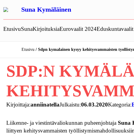
Siirry
Suna Kymäläinen
sisältöön
Etusivu
Suna
Kirjoituksia
Eurovaalit 2024
Eduskuntavaali
Etusivu
Sdpn kymalainen kysyy kehitysvammaisten tyollisty
SDP:N KYMÄLÄ
KEHITYSVAMM
Kirjoittaja:
anniinatella
Julkaistu:
06.03.2020
Kategoria:
Liikenne- ja viestintävaliokunnan puheenjohtaja
Suna 
liittyen kehitysvammaisten työllistymismahdollisuuksi