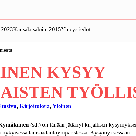
t 2023
Kansalaisaloite 2015
Yhteystiedot
misesta
INEN KYSYY
AISTEN TYÖLLI
Etusivu
, 
Kirjoituksia
, 
Yleinen
Kymäläinen
(sd.) on tänään jättänyt kirjallisen kysymykse
in nykyisessä lainsäädäntöympäristössä. Kysymyksessään