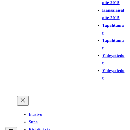
i
oite 2015
Kansalaisal
oite 2015
Tapahtuma
t
Tapahtuma
t
Yhteystiedo
t
Yhteystiedo
t
Etusivu
Suna
Kirjoituksia