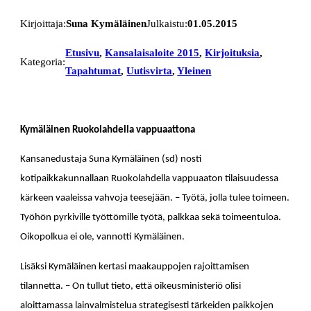
Kirjoittaja:
Suna Kymäläinen
Julkaistu:
01.05.2015
Etusivu
, 
Kansalaisaloite 2015
, 
Kirjoituksia
, 
Kategoria:
Tapahtumat
, 
Uutisvirta
, 
Yleinen
Kymäläinen Ruokolahdella vappuaattona
Kansanedustaja Suna Kymäläinen (sd) nosti
kotipaikkakunnallaan Ruokolahdella vappuaaton tilaisuudessa
kärkeen vaaleissa vahvoja teesejään. – Työtä, jolla tulee toimeen.
Työhön pyrkiville työttömille työtä, palkkaa sekä toimeentuloa.
Oikopolkua ei ole, vannotti Kymäläinen.
Lisäksi Kymäläinen kertasi maakauppojen rajoittamisen
tilannetta. – On tullut tieto, että oikeusministeriö olisi
aloittamassa lainvalmistelua strategisesti tärkeiden paikkojen