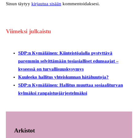
Sinun täytyy
kirjautua sisään
kommentoidaksesi.
Viimeksi julkaistu
SDP:n Kymäläinen: Kiinteistöalalla pystyttävä
paremmin selvittämään tosiasialliset edunsaajat –
kyseessä on turvallisuuskysymys
Kuuleeko hallitus yhteiskunnan hätähuutoja?
SDP:n Kymäläinen: Hallitus muuttaa sosiaaliturvan
kylmäksi rangaistusjärjestelmäksi
Arkistot