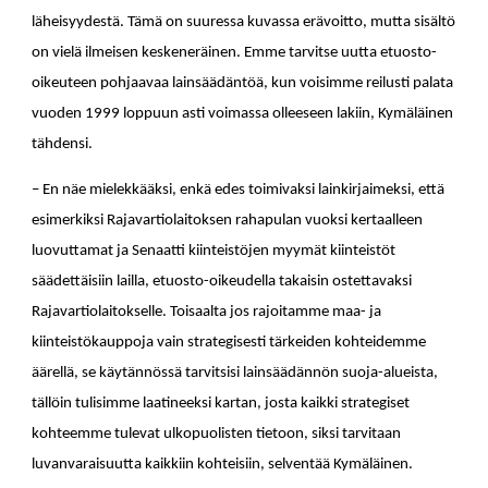
läheisyydestä. Tämä on suuressa kuvassa erävoitto, mutta sisältö
on vielä ilmeisen keskeneräinen. Emme tarvitse uutta etuosto-
oikeuteen pohjaavaa lainsäädäntöä, kun voisimme reilusti palata
vuoden 1999 loppuun asti voimassa olleeseen lakiin, Kymäläinen
tähdensi.
– En näe mielekkääksi, enkä edes toimivaksi lainkirjaimeksi, että
esimerkiksi Rajavartiolaitoksen rahapulan vuoksi kertaalleen
luovuttamat ja Senaatti kiinteistöjen myymät kiinteistöt
säädettäisiin lailla, etuosto-oikeudella takaisin ostettavaksi
Rajavartiolaitokselle. Toisaalta jos rajoitamme maa- ja
kiinteistökauppoja vain strategisesti tärkeiden kohteidemme
äärellä, se käytännössä tarvitsisi lainsäädännön suoja-alueista,
tällöin tulisimme laatineeksi kartan, josta kaikki strategiset
kohteemme tulevat ulkopuolisten tietoon, siksi tarvitaan
luvanvaraisuutta kaikkiin kohteisiin, selventää Kymäläinen.