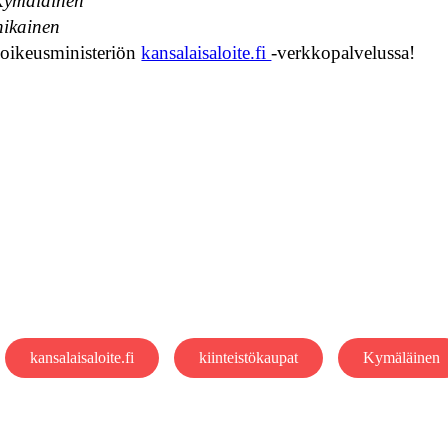
Kymäläinen
ikainen
se oikeusministeriön
kansalaisaloite.fi
-verkkopalvelussa!
kansalaisaloite.fi
kiinteistökaupat
Kymäläinen