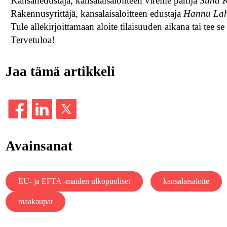
Kansanedustaja, kansalaisaloitteen vireille panija
Suna 
Rakennusyrittäjä, kansalaisaloitteen edustaja
Hannu Lah
Tule allekirjoittamaan aloite tilaisuuden aikana tai tee 
Tervetuloa!
Jaa tämä artikkeli
Avainsanat
EU- ja EFTA -maiden ulkopuoliset
kansalaisaloite
maakaupat