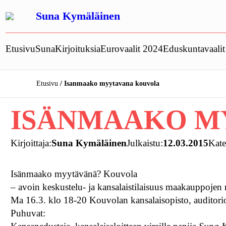
Siirry
Suna Kymäläinen
sisältöön
Etusivu
Suna
Kirjoituksia
Eurovaalit 2024
Eduskuntavaali
Etusivu
Isanmaako myytavana kouvola
ISÄNMAAKO M
Kirjoittaja:
Suna Kymäläinen
Julkaistu:
12.03.2015
Kate
Isänmaako myytävänä? Kouvola
– avoin keskustelu- ja kansalaistilaisuus maakauppojen r
Ma 16.3. klo 18-20 Kouvolan kansalaisopisto, auditori
Puhuvat: