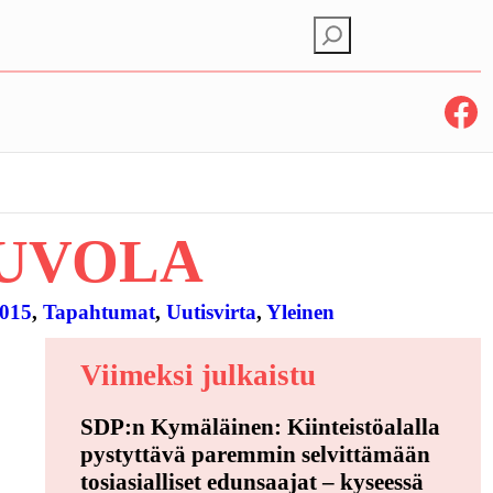
E
t
s
Facebook
i
UVOLA
2015
, 
Tapahtumat
, 
Uutisvirta
, 
Yleinen
Viimeksi julkaistu
SDP:n Kymäläinen: Kiinteistöalalla
pystyttävä paremmin selvittämään
tosiasialliset edunsaajat – kyseessä