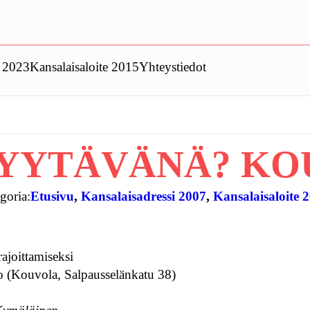
t 2023
Kansalaisaloite 2015
Yhteystiedot
YYTÄVÄNÄ? KO
goria:
Etusivu
, 
Kansalaisadressi 2007
, 
Kansalaisaloite 
ajoittamiseksi
o (Kouvola, Salpausselänkatu 38)