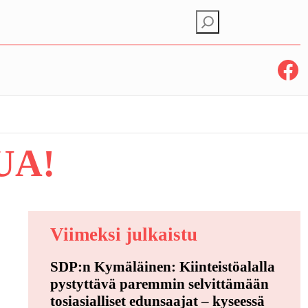
E
t
s
Facebook
i
UA!
Viimeksi julkaistu
SDP:n Kymäläinen: Kiinteistöalalla
pystyttävä paremmin selvittämään
tosiasialliset edunsaajat – kyseessä