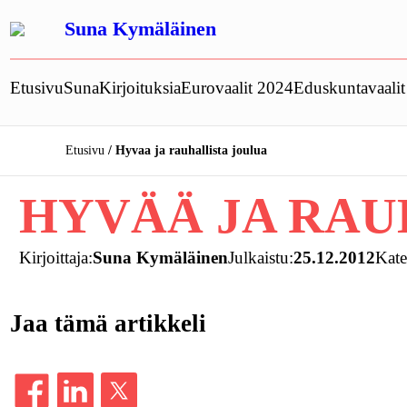
Siirry
Suna Kymäläinen
sisältöön
Etusivu
Suna
Kirjoituksia
Eurovaalit 2024
Eduskuntavaali
Etusivu
Hyvaa ja rauhallista joulua
HYVÄÄ JA RAU
Kirjoittaja:
Suna Kymäläinen
Julkaistu:
25.12.2012
Kate
Jaa tämä artikkeli