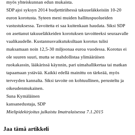
myös yhteiskunnan edun mukaista.
SDP ajoi syksyn 2014 budjettiriihessä takuueläkkeisiin 10-20
euron korotusta. Syteen meni muiden hallituspuolueiden
vastustuksessa. Tavoitetta ei saa kuitenkaan haudata. Siksi SDP
on asettanut takuueläkkeiden korotuksen tavoitteeksi seuraavalle
vaalikaudelle. Kustannusvaikutuksiltaan korotus tulisi
maksamaan noin 12,5-30 miljoonaa euroa vuodessa. Korotus ei
ole suuren suuri, mutta se mahdollistaa ylimääräisen
ruokakassin, lääkärissä käynnin, pari uimahallikertaa tai matkan
tapaamaan ystävää. Kaikki edellä mainittu on tärkeää, myös
terveyden kannalta. Siksi tavoite on kohtuullinen, perusteltu ja
oikeudenmukainen.
Suna Kymäläinen
kansanedustaja, SDP
Mielipidekirjoitus julkaistu Imatralaisessa 7.1.2015
Jaa tämä artikkeli