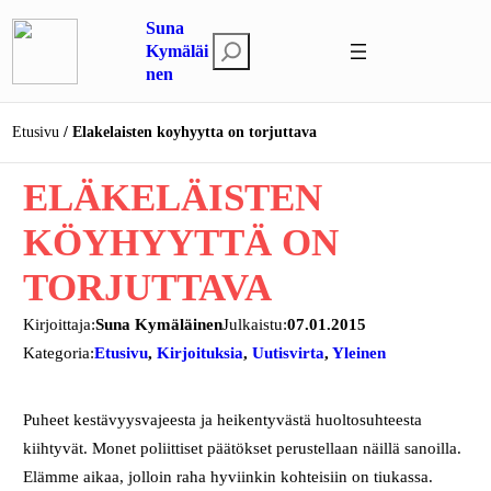
Siirry
Suna
sisältöön
E
Kymäläi
nen
t
s
i
Etusivu
Elakelaisten koyhyytta on torjuttava
ELÄKELÄISTEN
KÖYHYYTTÄ ON
TORJUTTAVA
Kirjoittaja:
Suna Kymäläinen
Julkaistu:
07.01.2015
Kategoria:
Etusivu
, 
Kirjoituksia
, 
Uutisvirta
, 
Yleinen
Puheet kestävyysvajeesta ja heikentyvästä huoltosuhteesta
kiihtyvät. Monet poliittiset päätökset perustellaan näillä sanoilla.
Elämme aikaa, jolloin raha hyviinkin kohteisiin on tiukassa.