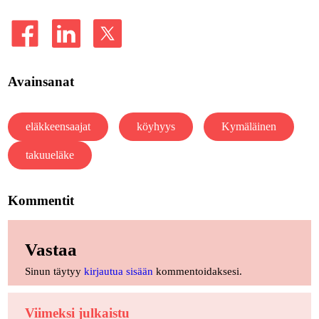
Avainsanat
eläkkeensaajat
köyhyys
Kymäläinen
takuueläke
Kommentit
Vastaa
Sinun täytyy
kirjautua sisään
kommentoidaksesi.
Viimeksi julkaistu