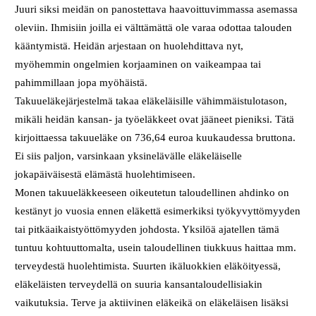
Juuri siksi meidän on panostettava haavoittuvimmassa asemassa
oleviin. Ihmisiin joilla ei välttämättä ole varaa odottaa talouden
kääntymistä. Heidän arjestaan on huolehdittava nyt,
myöhemmin ongelmien korjaaminen on vaikeampaa tai
pahimmillaan jopa myöhäistä.
Takuueläkejärjestelmä takaa eläkeläisille vähimmäistulotason,
mikäli heidän kansan- ja työeläkkeet ovat jääneet pieniksi. Tätä
kirjoittaessa takuueläke on 736,64 euroa kuukaudessa bruttona.
Ei siis paljon, varsinkaan yksinelävälle eläkeläiselle
jokapäiväisestä elämästä huolehtimiseen.
Monen takuueläkkeeseen oikeutetun taloudellinen ahdinko on
kestänyt jo vuosia ennen eläkettä esimerkiksi työkyvyttömyyden
tai pitkäaikaistyöttömyyden johdosta. Yksilöä ajatellen tämä
tuntuu kohtuuttomalta, usein taloudellinen tiukkuus haittaa mm.
terveydestä huolehtimista. Suurten ikäluokkien eläköityessä,
eläkeläisten terveydellä on suuria kansantaloudellisiakin
vaikutuksia. Terve ja aktiivinen eläkeikä on eläkeläisen lisäksi