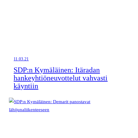
11.03.21
SDP:n Kymäläinen: Itäradan
hankeyhtiöneuvottelut vahvasti
käyntiin