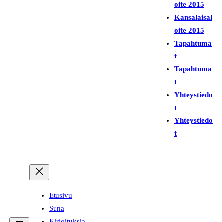
i
oite 2015
Kansalaisal
oite 2015
Tapahtuma
t
Tapahtuma
t
Yhteystiedo
t
Yhteystiedo
t
Etusivu
Suna
Kirjoituksia