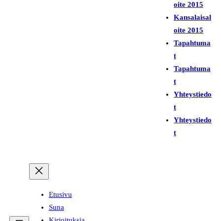
i
oite 2015
Kansalaisal
oite 2015
Tapahtuma
t
Tapahtuma
t
Yhteystiedo
t
Yhteystiedo
t
Etusivu
Suna
Kirjoituksia