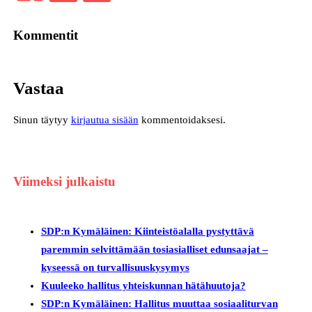
Kommentit
Vastaa
Sinun täytyy
kirjautua sisään
kommentoidaksesi.
Viimeksi julkaistu
SDP:n Kymäläinen: Kiinteistöalalla pystyttävä
paremmin selvittämään tosiasialliset edunsaajat –
kyseessä on turvallisuuskysymys
Kuuleeko hallitus yhteiskunnan hätähuutoja?
SDP:n Kymäläinen: Hallitus muuttaa sosiaaliturvan