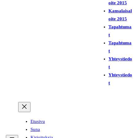
i
oite 2015
Kansalaisal
oite 2015
Tapahtuma
t
Tapahtuma
t
Yhteystiedo
t
Yhteystiedo
t
Etusivu
Suna
Kirjoituksia