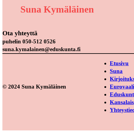
Suna Kymäläinen
Ota yhteyttä
puhelin 050-512 0526
suna.kymalainen@eduskunta.fi
Etusivu
Suna
Kirjoituk
© 2024 Suna Kymäläinen
Eurovaali
Eduskunt
Kansalais
Yhteystie