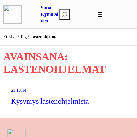
Siirry
Suna
sisältöön
E
Kymäläi
nen
t
s
i
Etusivu
Tag
Lastenohjelmat
AVAINSANA:
LASTENOHJELMAT
21.10.14
Kysymys lastenohjelmista