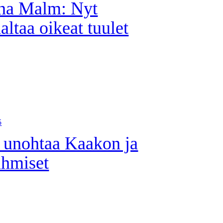
na Malm: Nyt
altaa oikeat tuulet
5
unohtaa Kaakon ja
ihmiset