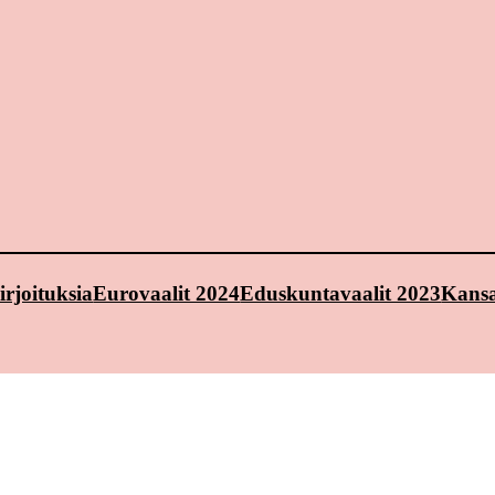
irjoituksia
Eurovaalit 2024
Eduskuntavaalit 2023
Kansa