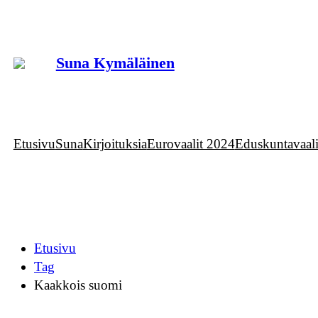
Siirry
sisältöön
Suna Kymäläinen
Etusivu
Suna
Kirjoituksia
Eurovaalit 2024
Eduskuntavaal
Etusivu
Tag
Kaakkois suomi