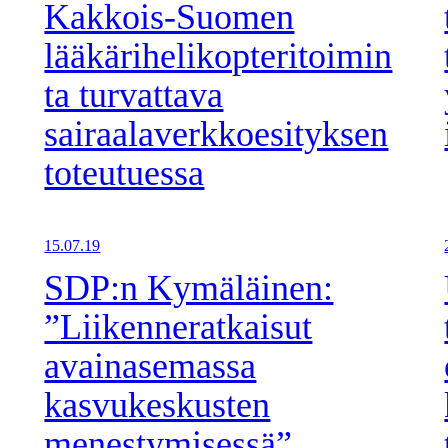
Kakkois-Suomen
lääkärihelikopteritoimin
ta turvattava
sairaalaverkkoesityksen
toteutuessa
15.07.19
SDP:n Kymäläinen:
”Liikenneratkaisut
avainasemassa
kasvukeskusten
menestymisessä”