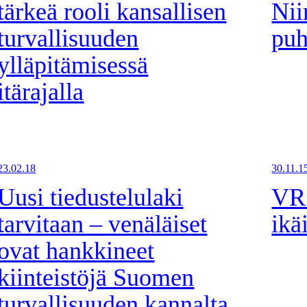
tärkeä rooli kansallisen
Nii
turvallisuuden
puh
ylläpitämisessä
itärajalla
23.02.18
30.11.1
Uusi tiedustelulaki
VR 
tarvitaan – venäläiset
ikä
ovat hankkineet
kiinteistöjä Suomen
turvallisuuden kannalta