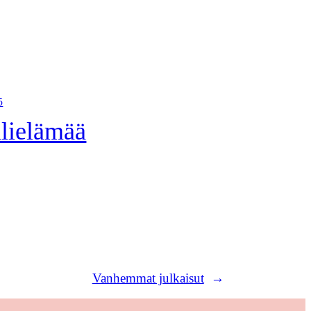
5
lielämää
Vanhemmat julkaisut
→