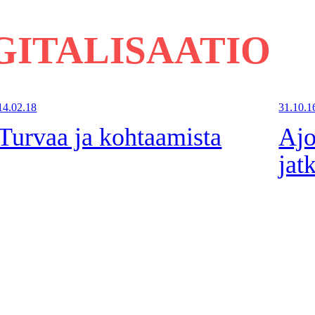
GITALISAATIO
14.02.18
31.10.1
Turvaa ja kohtaamista
Ajo
jat