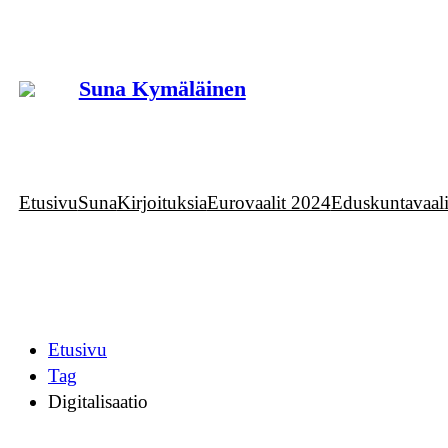
Siirry
sisältöön
Suna Kymäläinen
Etusivu
Suna
Kirjoituksia
Eurovaalit 2024
Eduskuntavaal
Etusivu
Tag
Digitalisaatio