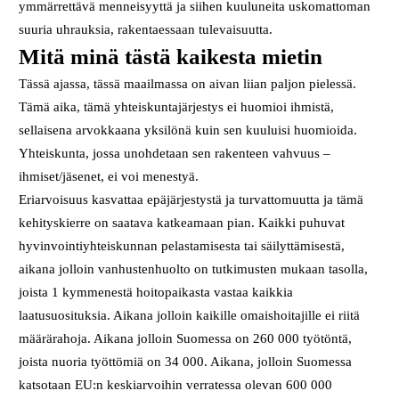
ymmärrettävä menneisyyttä ja siihen kuuluneita uskomattoman
suuria uhrauksia, rakentaessaan tulevaisuutta.
Mitä minä tästä kaikesta mietin
Tässä ajassa, tässä maailmassa on aivan liian paljon pielessä.
Tämä aika, tämä yhteiskuntajärjestys ei huomioi ihmistä,
sellaisena arvokkaana yksilönä kuin sen kuuluisi huomioida.
Yhteiskunta, jossa unohdetaan sen rakenteen vahvuus –
ihmiset/jäsenet, ei voi menestyä.
Eriarvoisuus kasvattaa epäjärjestystä ja turvattomuutta ja tämä
kehityskierre on saatava katkeamaan pian. Kaikki puhuvat
hyvinvointiyhteiskunnan pelastamisesta tai säilyttämisestä,
aikana jolloin vanhustenhuolto on tutkimusten mukaan tasolla,
joista 1 kymmenestä hoitopaikasta vastaa kaikkia
laatusuosituksia. Aikana jolloin kaikille omaishoitajille ei riitä
määrärahoja. Aikana jolloin Suomessa on 260 000 työtöntä,
joista nuoria työttömiä on 34 000. Aikana, jolloin Suomessa
katsotaan EU:n keskiarvoihin verratessa olevan 600 000