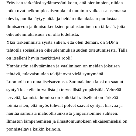
Erityisen tärkeäksi sydämessäni koen, että pienimpien, niiden
jotka ovat heikompiosaisempia tai muutoin vaikeassa asemassa
olevia, puolia täytyy pitää ja heidän oikeuksiaan puolustaa.
Ihmisarvon ja ihmisoikeuksien puolustaminen on tärkeää, jotta
oikeudenmukaisuus voi olla todellista.
Yksi tärkeimmistä syistä siihen, että olen demari, on SDP:n
tahtotila sosiaalisen oikeudenmukaisuuden toteutumisesta. Tällä
on itselleni hyvin merkittävä rooli!
Ympäristön säilyttäminen ja vaaliminen on meidän jokaisen
tehtävä, tulevaisuuden tekijät ovat vielä syntymättä..
Luonnolla on oma itseisarvonsa. Suomalainen lapsi on saanut
syntyä keskelle turvallista ja terveellistä ympäristöä. Vehreää
tervettä, kaunista luontoa on kaikkialla. Itselleni on tärkeää
toimia siten, että myös tulevat polvet saavat syntyä, kasvaa ja
nauttia samoista mahdollisuuksista ympäristömme suhteen.
Ilmaston lämpenemisen ja ilmastomuutoksen ehkäisemiseksi on
ponnisteltava kaikin keinoin.