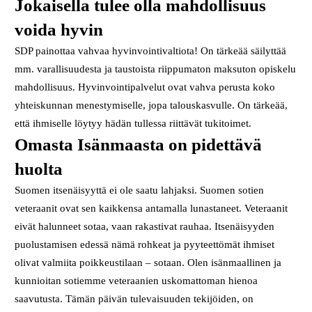
Jokaisella tulee olla mahdollisuus
voida hyvin
SDP painottaa vahvaa hyvinvointivaltiota! On tärkeää säilyttää
mm. varallisuudesta ja taustoista riippumaton maksuton opiskelu
mahdollisuus. Hyvinvointipalvelut ovat vahva perusta koko
yhteiskunnan menestymiselle, jopa talouskasvulle. On tärkeää,
että ihmiselle löytyy hädän tullessa riittävät tukitoimet.
Omasta Isänmaasta on pidettävä
huolta
Suomen itsenäisyyttä ei ole saatu lahjaksi. Suomen sotien
veteraanit ovat sen kaikkensa antamalla lunastaneet. Veteraanit
eivät halunneet sotaa, vaan rakastivat rauhaa. Itsenäisyyden
puolustamisen edessä nämä rohkeat ja pyyteettömät ihmiset
olivat valmiita poikkeustilaan – sotaan. Olen isänmaallinen ja
kunnioitan sotiemme veteraanien uskomattoman hienoa
saavutusta. Tämän päivän tulevaisuuden tekijöiden, on