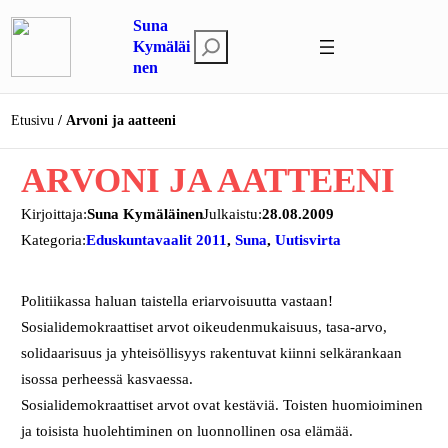
Siirry
Suna
sisältöön
E
Kymäläi
nen
t
s
i
Etusivu
Arvoni ja aatteeni
ARVONI JA AATTEENI
Kirjoittaja:
Suna Kymäläinen
Julkaistu:
28.08.2009
Kategoria:
Eduskuntavaalit 2011
, 
Suna
, 
Uutisvirta
Politiikassa haluan taistella eriarvoisuutta vastaan!
Sosialidemokraattiset arvot oikeudenmukaisuus, tasa-arvo,
solidaarisuus ja yhteisöllisyys rakentuvat kiinni selkärankaan
isossa perheessä kasvaessa.
Sosialidemokraattiset arvot ovat kestäviä. Toisten huomioiminen
ja toisista huolehtiminen on luonnollinen osa elämää.