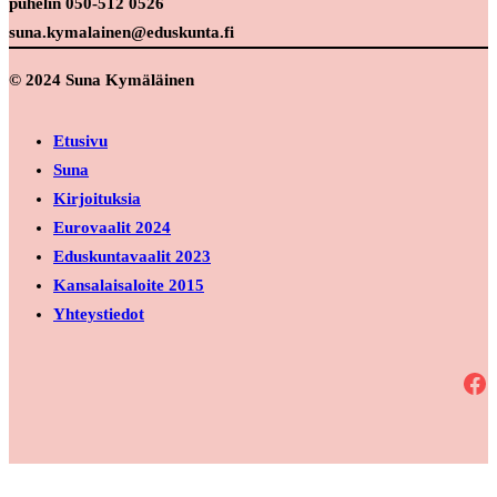
puhelin 050-512 0526
suna.kymalainen@eduskunta.fi
© 2024 Suna Kymäläinen
Etusivu
Suna
Kirjoituksia
Eurovaalit 2024
Eduskuntavaalit 2023
Kansalaisaloite 2015
Yhteystiedot
Facebook