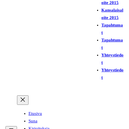
i
oite 2015
Kansalaisal
oite 2015
Tapahtuma
t
Tapahtuma
t
Yhteystiedo
t
Yhteystiedo
t
Etusivu
Suna
Kirjoituksia